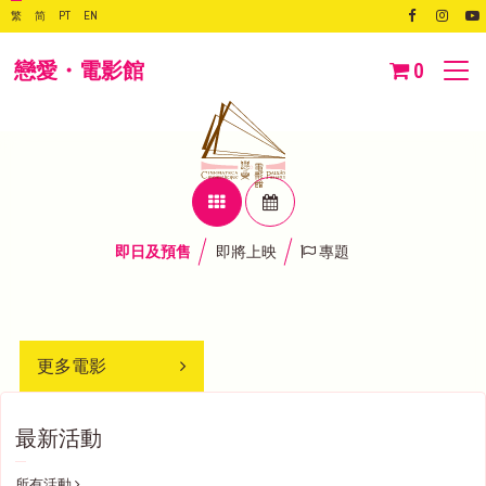
繁
简
PT
EN
戀愛・電影館
0
即日及預售
即將上映
專題
更多電影
最新活動
所有活動