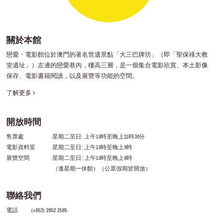
關於本館
戀愛・電影館位於澳門的著名世遺景點「大三巴牌坊」（即「聖保祿大教
堂遺址」）左邊的戀愛巷內，樓高三層，是一個集合電影欣賞、本土影像
保存、電影書籍閱讀，以及展覽等功能的空間。
了解更多
開放時間
售票處
星期二至日: 上午10時至晚上11時30分
電影資料室
星期二至日: 上午10時至晚上8時
展覽空間
星期二至日: 上午10時至晚上8時
（逢星期一休館）（公眾假期皆開放）
聯絡我們
電話
(+853) 2852 2585