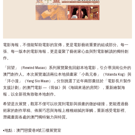
電影海報，不僅能幫助電影的宣傳，更是電影藝術重要的組成部分。每一
張、每一版本的電影海報，更是凝聚了藝術家心血與對電影解讀的獨特創
作。
「回望」（Rewind Macao）系列展覽聚焦回顧本地電影，引介導演崗位外的
澳門創作人。本次展覽邀請兩位本地插畫家「小島元春」（Yolanda Kog）與
「洋小漫」（Yang Sio Maan），分別挑選了近年兩部囊括於「電影長片製作
支援計劃」的澳門電影 ––《骨妹》與《海鷗來過的房間》，重新繪製海
報，以全新視角致敬本地創作。
希望是次展覽，觀眾不僅可以欣賞到電影與插畫的微妙碰撞，更能透過藝
術家的創作草稿、佈展巧思與海報上種種細膩的筆觸，重新感受電影裡、
潛藏畫面各處的澳門獨特魅力與特質。
▪️地點：澳門戀愛巷9號三樓展覽室