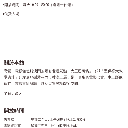
▪️開放時間：每天10:00 - 20:00（逢週一休館）
▪️免費入場
關於本館
戀愛・電影館位於澳門的著名世遺景點「大三巴牌坊」（即「聖保祿大教
堂遺址」）左邊的戀愛巷內，樓高三層，是一個集合電影欣賞、本土影像
保存、電影書籍閱讀，以及展覽等功能的空間。
了解更多
開放時間
售票處
星期二至日: 上午10時至晚上11時30分
電影資料室
星期二至日: 上午10時至晚上8時