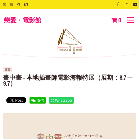
繁
简
PT
EN
戀愛・電影館
0
展覽
畫中畫 - 本地插畫師電影海報特展（展期：6.7 —
9.7）
微信
Whatsapp