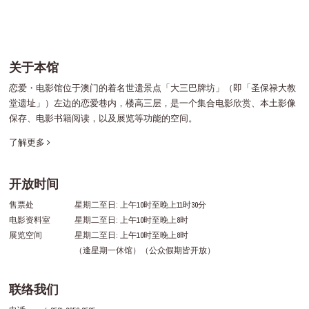
关于本馆
恋爱・电影馆位于澳门的着名世遗景点「大三巴牌坊」（即「圣保禄大教
堂遗址」）左边的恋爱巷内，楼高三层，是一个集合电影欣赏、本土影像
保存、电影书籍阅读，以及展览等功能的空间。
了解更多
开放时间
售票处
星期二至日: 上午10时至晚上11时30分
电影资料室
星期二至日: 上午10时至晚上8时
展览空间
星期二至日: 上午10时至晚上8时
（逢星期一休馆）（公众假期皆开放）
联络我们