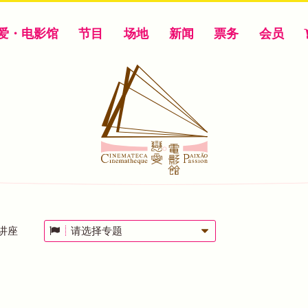
爱・电影馆
节目
场地
新闻
票务
会员
讲座
请选择专题