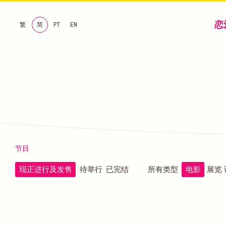
恋
繁
简
PT
EN
节目
现正进行及发售
待举行
已完结
所有类型
电影
展览