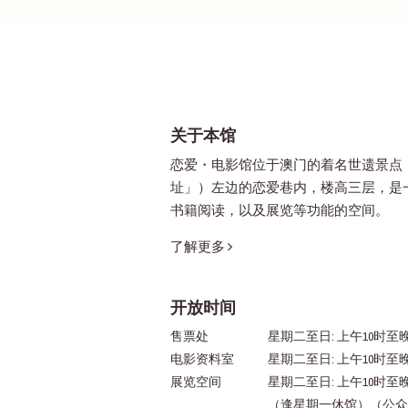
关于本馆
恋爱・电影馆位于澳门的着名世遗景点
址」）左边的恋爱巷内，楼高三层，是
书籍阅读，以及展览等功能的空间。
了解更多
开放时间
售票处
星期二至日: 上午10时至晚
电影资料室
星期二至日: 上午10时至
展览空间
星期二至日: 上午10时至
（逢星期一休馆）（公众