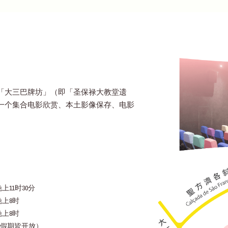
「大三巴牌坊」（即「圣保禄大教堂遗
一个集合电影欣赏、本土影像保存、电影
上11时30分
晚上8时
晚上8时
假期皆开放）