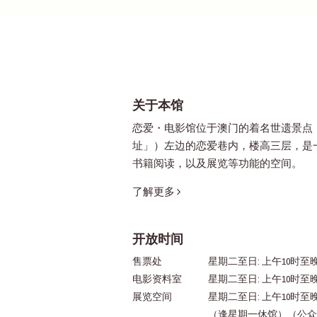
关于本馆
恋爱・电影馆位于澳门的着名世遗景点
址」）左边的恋爱巷内，楼高三层，是
书籍阅读，以及展览等功能的空间。
了解更多
开放时间
售票处
星期二至日: 上午10时至晚
电影资料室
星期二至日: 上午10时至
展览空间
星期二至日: 上午10时至
（逢星期一休馆）（公众