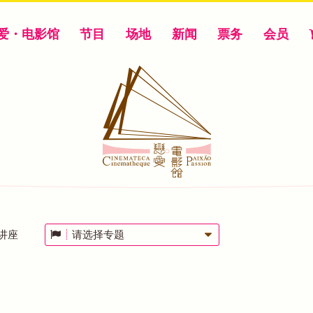
爱・电影馆
节目
场地
新闻
票务
会员
讲座
请选择专题