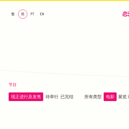
恋
繁
简
PT
EN
节目
现正进行及发售
待举行
已完结
所有类型
电影
展览