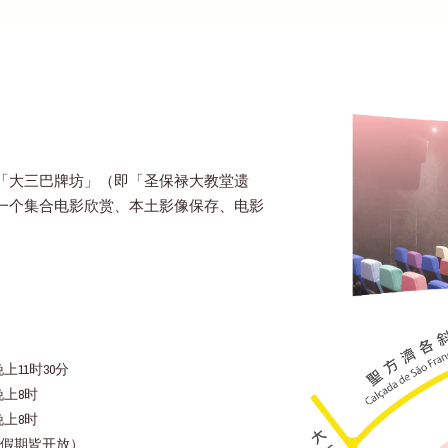
「大三巴牌坊」（即「圣保禄大教堂遗
一个集合电影欣赏、本土影像保存、电影
上11时30分
晚上8时
晚上8时
假期皆开放）