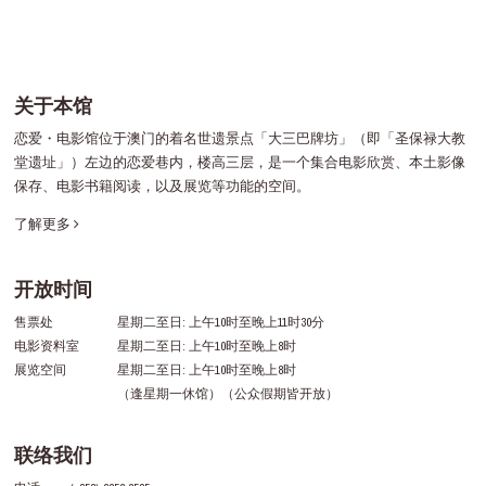
关于本馆
恋爱・电影馆位于澳门的着名世遗景点「大三巴牌坊」（即「圣保禄大教
堂遗址」）左边的恋爱巷内，楼高三层，是一个集合电影欣赏、本土影像
保存、电影书籍阅读，以及展览等功能的空间。
了解更多
开放时间
售票处
星期二至日: 上午10时至晚上11时30分
电影资料室
星期二至日: 上午10时至晚上8时
展览空间
星期二至日: 上午10时至晚上8时
（逢星期一休馆）（公众假期皆开放）
联络我们