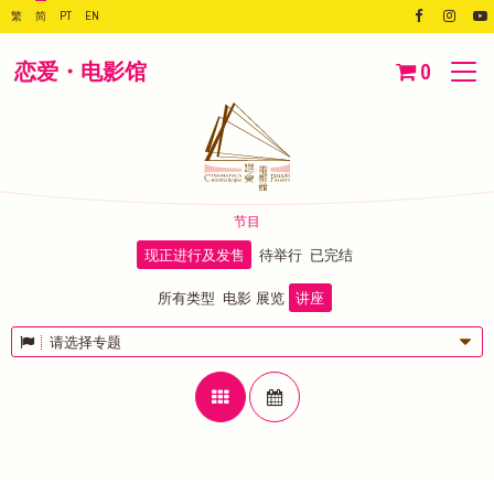
繁
简
PT
EN
恋爱・电影馆
0
节目
现正进行及发售
待举行
已完结
所有类型
电影
展览
讲座
请选择专题