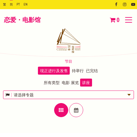
繁
简
PT
EN
恋爱・电影馆
0
节目
现正进行及发售
待举行
已完结
所有类型
电影
展览
讲座
请选择专题