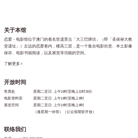
关于本馆
恋爱・电影馆位于澳门的着名世遗景点「大三巴牌坊」（即「圣保禄大教
堂遗址」）左边的恋爱巷内，楼高三层，是一个集合电影欣赏、本土影像
保存、电影书籍阅读，以及展览等功能的空间。
了解更多
开放时间
售票处
星期二至日: 上午10时至晚上11时30分
电影资料室
星期二至日: 上午10时至晚上8时
展览空间
星期二至日: 上午10时至晚上8时
（逢星期一休馆）（公众假期皆开放）
联络我们