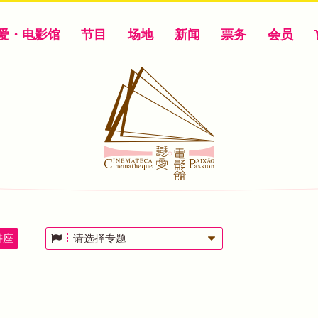
爱・电影馆
节目
场地
新闻
票务
会员
讲座
请选择专题