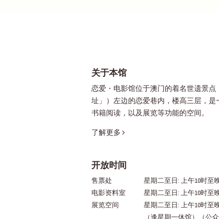
关于本馆
恋爱・电影馆位于澳门的着名世遗景点
址」）左边的恋爱巷内，楼高三层，是
书籍阅读，以及展览等功能的空间。
了解更多
开放时间
售票处
星期二至日: 上午10时至晚
电影资料室
星期二至日: 上午10时至
展览空间
星期二至日: 上午10时至
（逢星期一休馆）（公众