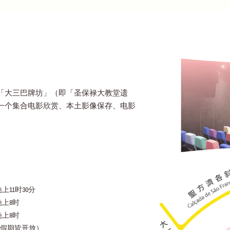
「大三巴牌坊」（即「圣保禄大教堂遗
一个集合电影欣赏、本土影像保存、电影
上11时30分
晚上8时
晚上8时
假期皆开放）