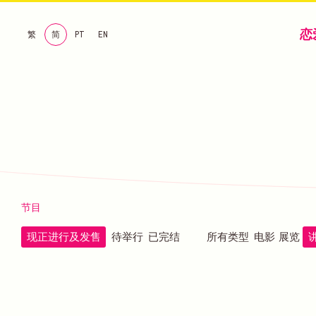
恋
繁
简
PT
EN
节目
现正进行及发售
待举行
已完结
所有类型
电影
展览