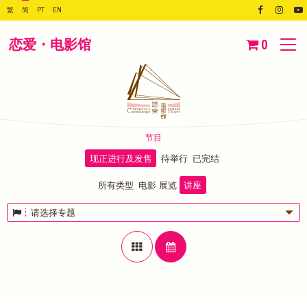
繁
简
PT
EN
恋爱・电影馆
0
节目
现正进行及发售
待举行
已完结
所有类型
电影
展览
讲座
请选择专题