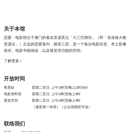
关于本馆
恋爱・电影馆位于澳门的着名世遗景点「大三巴牌坊」（即「圣保禄大教
堂遗址」）左边的恋爱巷内，楼高三层，是一个集合电影欣赏、本土影像
保存、电影书籍阅读，以及展览等功能的空间。
了解更多
开放时间
售票处
星期二至日: 上午10时至晚上11时30分
电影资料室
星期二至日: 上午10时至晚上8时
展览空间
星期二至日: 上午10时至晚上8时
（逢星期一休馆）（公众假期皆开放）
联络我们