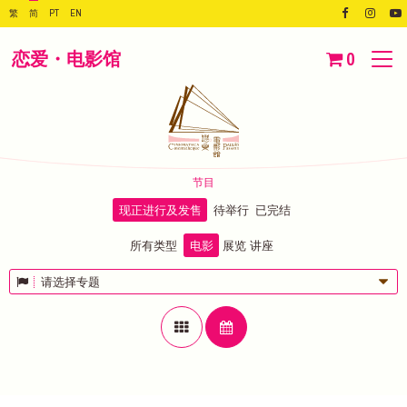
繁
简
PT
EN
恋爱・电影馆
0
节目
现正进行及发售
待举行
已完结
所有类型
电影
展览
讲座
请选择专题