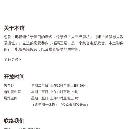
关于本馆
恋爱・电影馆位于澳门的着名世遗景点「大三巴牌坊」（即「圣保禄大教
堂遗址」）左边的恋爱巷内，楼高三层，是一个集合电影欣赏、本土影像
保存、电影书籍阅读，以及展览等功能的空间。
了解更多
开放时间
售票处
星期二至日: 上午10时至晚上11时30分
电影资料室
星期二至日: 上午10时至晚上8时
展览空间
星期二至日: 上午10时至晚上8时
（逢星期一休馆）（公众假期皆开放）
联络我们