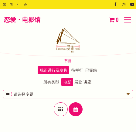
繁
简
PT
EN
恋爱・电影馆
0
节目
现正进行及发售
待举行
已完结
所有类型
电影
展览
讲座
请选择专题