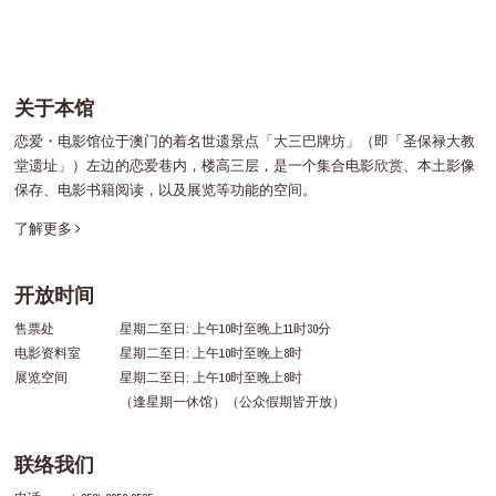
关于本馆
恋爱・电影馆位于澳门的着名世遗景点「大三巴牌坊」（即「圣保禄大教
堂遗址」）左边的恋爱巷内，楼高三层，是一个集合电影欣赏、本土影像
保存、电影书籍阅读，以及展览等功能的空间。
了解更多
开放时间
售票处
星期二至日: 上午10时至晚上11时30分
电影资料室
星期二至日: 上午10时至晚上8时
展览空间
星期二至日: 上午10时至晚上8时
（逢星期一休馆）（公众假期皆开放）
联络我们