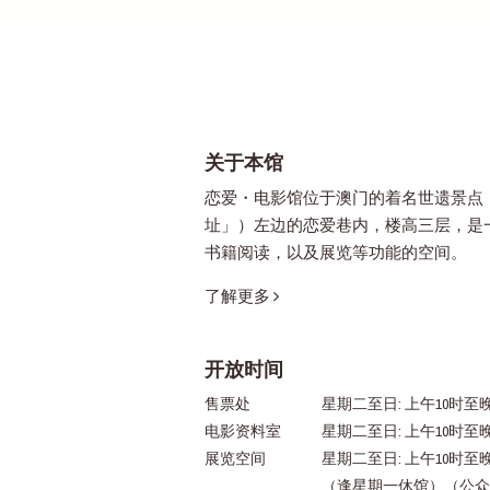
关于本馆
恋爱・电影馆位于澳门的着名世遗景点
址」）左边的恋爱巷内，楼高三层，是
书籍阅读，以及展览等功能的空间。
了解更多
开放时间
售票处
星期二至日: 上午10时至晚
电影资料室
星期二至日: 上午10时至
展览空间
星期二至日: 上午10时至
（逢星期一休馆）（公众