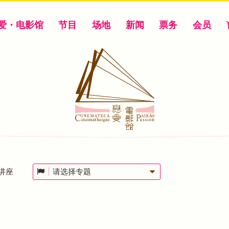
爱・电影馆
节目
场地
新闻
票务
会员
讲座
请选择专题