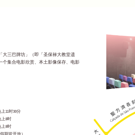
「大三巴牌坊」（即「圣保禄大教堂遗
一个集合电影欣赏、本土影像保存、电影
上11时30分
晚上8时
晚上8时
假期皆开放）