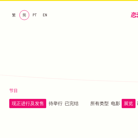
恋
繁
简
PT
EN
节目
现正进行及发售
待举行
已完结
所有类型
电影
展览