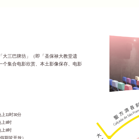
「大三巴牌坊」（即「圣保禄大教堂遗
一个集合电影欣赏、本土影像保存、电影
上11时30分
晚上8时
晚上8时
假期皆开放）