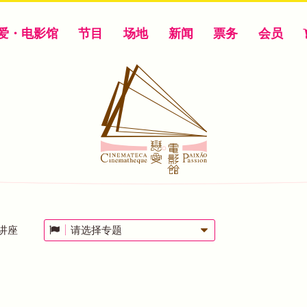
爱・电影馆
节目
场地
新闻
票务
会员
讲座
请选择专题