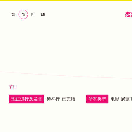
恋
繁
简
PT
EN
节目
现正进行及发售
待举行
已完结
所有类型
电影
展览