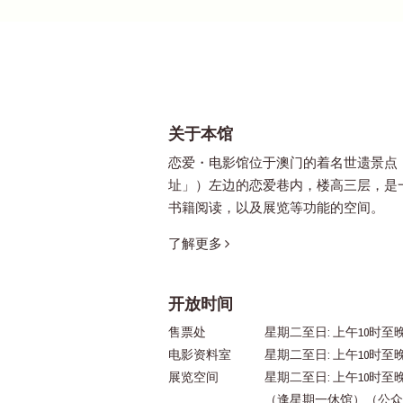
关于本馆
恋爱・电影馆位于澳门的着名世遗景点
址」）左边的恋爱巷内，楼高三层，是
书籍阅读，以及展览等功能的空间。
了解更多
开放时间
售票处
星期二至日: 上午10时至晚
电影资料室
星期二至日: 上午10时至
展览空间
星期二至日: 上午10时至
（逢星期一休馆）（公众