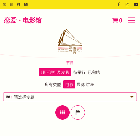
繁
简
PT
EN
恋爱・电影馆
0
节目
现正进行及发售
待举行
已完结
所有类型
电影
展览
讲座
请选择专题