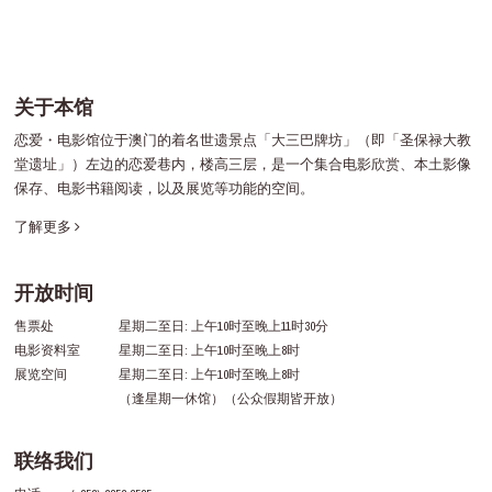
关于本馆
恋爱・电影馆位于澳门的着名世遗景点「大三巴牌坊」（即「圣保禄大教
堂遗址」）左边的恋爱巷内，楼高三层，是一个集合电影欣赏、本土影像
保存、电影书籍阅读，以及展览等功能的空间。
了解更多
开放时间
售票处
星期二至日: 上午10时至晚上11时30分
电影资料室
星期二至日: 上午10时至晚上8时
展览空间
星期二至日: 上午10时至晚上8时
（逢星期一休馆）（公众假期皆开放）
联络我们