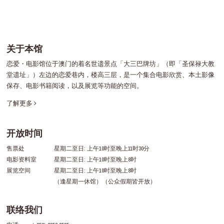
关于本馆
恋爱・电影馆位于澳门的着名世遗景点「大三巴牌坊」（即「圣保禄大教
堂遗址」）左边的恋爱巷内，楼高三层，是一个集合电影欣赏、本土影像
保存、电影书籍阅读，以及展览等功能的空间。
了解更多
开放时间
售票处
星期二至日: 上午10时至晚上11时30分
电影资料室
星期二至日: 上午10时至晚上8时
展览空间
星期二至日: 上午10时至晚上8时
（逢星期一休馆）（公众假期皆开放）
联络我们