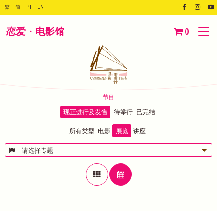
繁
简
PT
EN
恋爱・电影馆
0
节目
现正进行及发售
待举行
已完结
所有类型
电影
展览
讲座
请选择专题