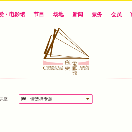
爱・电影馆
节目
场地
新闻
票务
会员
讲座
请选择专题