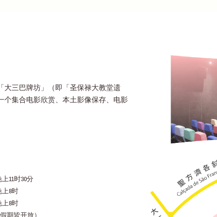
「大三巴牌坊」（即「圣保禄大教堂遗
一个集合电影欣赏、本土影像保存、电影
上11时30分
晚上8时
晚上8时
假期皆开放）