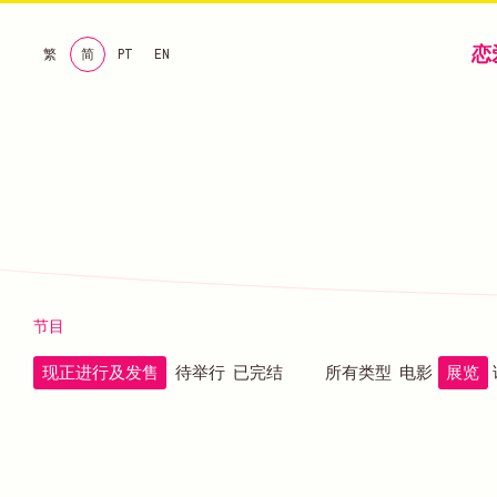
恋
繁
简
PT
EN
节目
现正进行及发售
待举行
已完结
所有类型
电影
展览