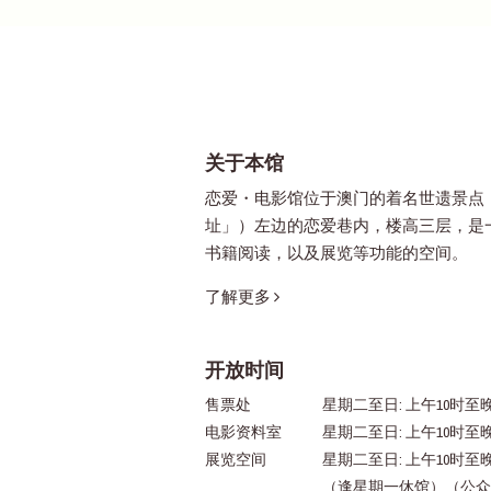
关于本馆
恋爱・电影馆位于澳门的着名世遗景点
址」）左边的恋爱巷内，楼高三层，是
书籍阅读，以及展览等功能的空间。
了解更多
开放时间
售票处
星期二至日: 上午10时至晚
电影资料室
星期二至日: 上午10时至
展览空间
星期二至日: 上午10时至
（逢星期一休馆）（公众