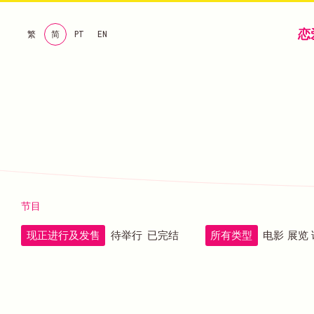
恋
繁
简
PT
EN
节目
现正进行及发售
待举行
已完结
所有类型
电影
展览