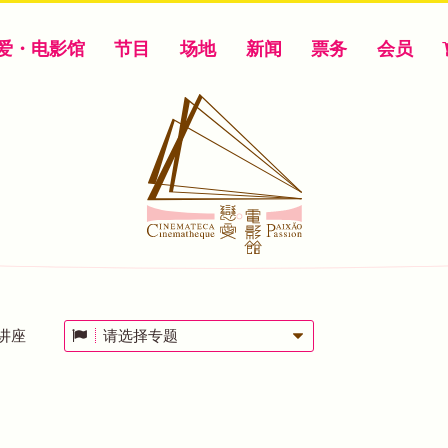
爱・电影馆
节目
场地
新闻
票务
会员
讲座
请选择专题