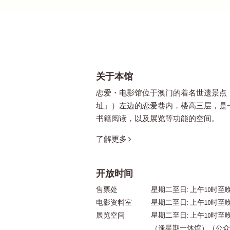
关于本馆
恋爱・电影馆位于澳门的着名世遗景点
址」）左边的恋爱巷内，楼高三层，是
书籍阅读，以及展览等功能的空间。
了解更多
开放时间
售票处
星期二至日: 上午10时至晚
电影资料室
星期二至日: 上午10时至
展览空间
星期二至日: 上午10时至
（逢星期一休馆）（公众