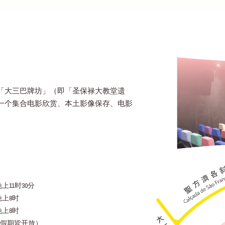
「大三巴牌坊」（即「圣保禄大教堂遗
一个集合电影欣赏、本土影像保存、电影
上11时30分
晚上8时
晚上8时
假期皆开放）