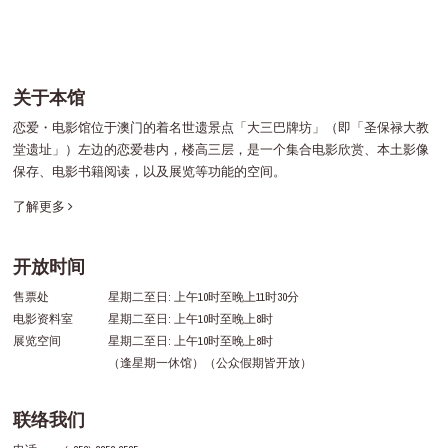
关于本馆
恋爱・电影馆位于澳门的着名世遗景点「大三巴牌坊」（即「圣保禄大教
堂遗址」）左边的恋爱巷内，楼高三层，是一个集合电影欣赏、本土影像
保存、电影书籍阅读，以及展览等功能的空间。
了解更多
开放时间
售票处
星期二至日: 上午10时至晚上11时30分
电影资料室
星期二至日: 上午10时至晚上8时
展览空间
星期二至日: 上午10时至晚上8时
（逢星期一休馆）（公众假期皆开放）
联络我们