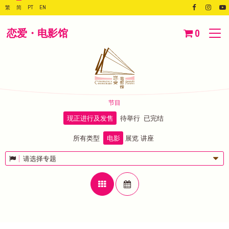
繁
简
PT
EN
恋爱・电影馆
0
节目
现正进行及发售
待举行
已完结
所有类型
电影
展览
讲座
请选择专题