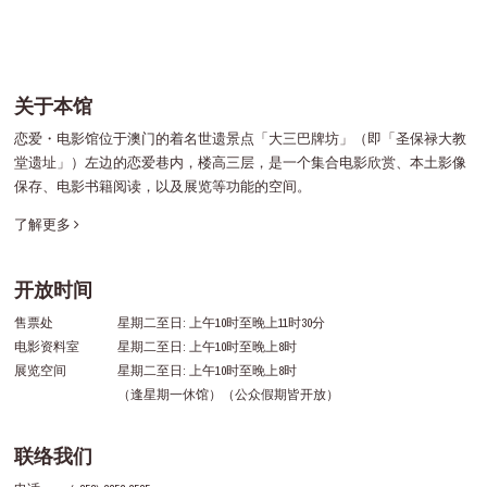
关于本馆
恋爱・电影馆位于澳门的着名世遗景点「大三巴牌坊」（即「圣保禄大教
堂遗址」）左边的恋爱巷内，楼高三层，是一个集合电影欣赏、本土影像
保存、电影书籍阅读，以及展览等功能的空间。
了解更多
开放时间
售票处
星期二至日: 上午10时至晚上11时30分
电影资料室
星期二至日: 上午10时至晚上8时
展览空间
星期二至日: 上午10时至晚上8时
（逢星期一休馆）（公众假期皆开放）
联络我们