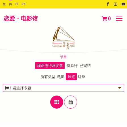
繁
简
PT
EN
恋爱・电影馆
0
节目
现正进行及发售
待举行
已完结
所有类型
电影
展览
讲座
请选择专题