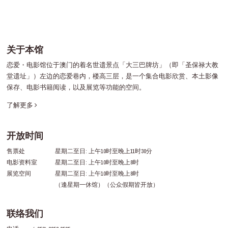
关于本馆
恋爱・电影馆位于澳门的着名世遗景点「大三巴牌坊」（即「圣保禄大教
堂遗址」）左边的恋爱巷内，楼高三层，是一个集合电影欣赏、本土影像
保存、电影书籍阅读，以及展览等功能的空间。
了解更多
开放时间
售票处
星期二至日: 上午10时至晚上11时30分
电影资料室
星期二至日: 上午10时至晚上8时
展览空间
星期二至日: 上午10时至晚上8时
（逢星期一休馆）（公众假期皆开放）
联络我们