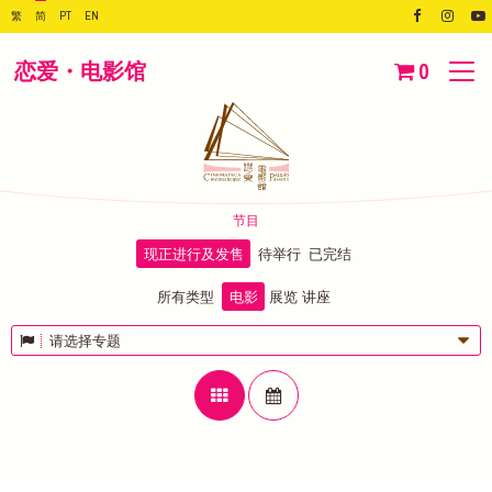
繁
简
PT
EN
恋爱・电影馆
0
节目
现正进行及发售
待举行
已完结
所有类型
电影
展览
讲座
请选择专题