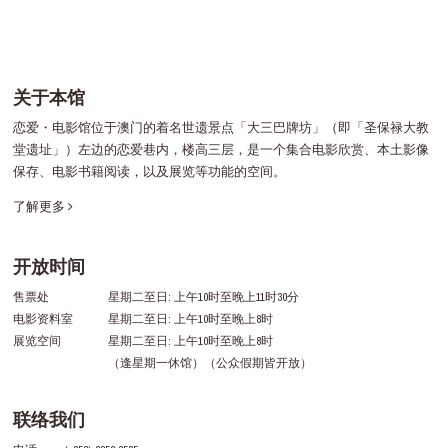
关于本馆
恋爱・电影馆位于澳门的着名世遗景点「大三巴牌坊」（即「圣保禄大教
堂遗址」）左边的恋爱巷内，楼高三层，是一个集合电影欣赏、本土影像
保存、电影书籍阅读，以及展览等功能的空间。
了解更多
开放时间
售票处
星期二至日: 上午10时至晚上11时30分
电影资料室
星期二至日: 上午10时至晚上8时
展览空间
星期二至日: 上午10时至晚上8时
（逢星期一休馆）（公众假期皆开放）
联络我们