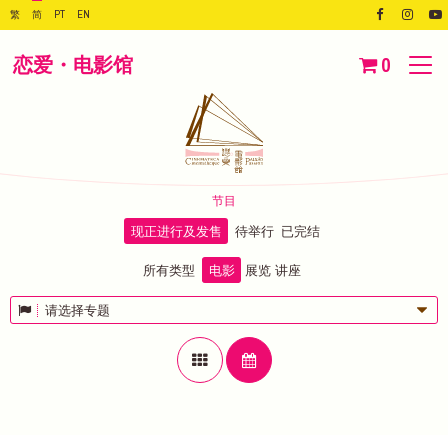
繁
简
PT
EN
恋爱・电影馆
0
节目
现正进行及发售
待举行
已完结
所有类型
电影
展览
讲座
请选择专题