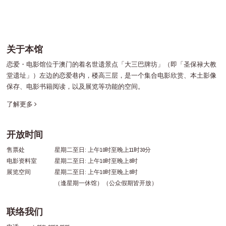
关于本馆
恋爱・电影馆位于澳门的着名世遗景点「大三巴牌坊」（即「圣保禄大教
堂遗址」）左边的恋爱巷内，楼高三层，是一个集合电影欣赏、本土影像
保存、电影书籍阅读，以及展览等功能的空间。
了解更多
开放时间
售票处
星期二至日: 上午10时至晚上11时30分
电影资料室
星期二至日: 上午10时至晚上8时
展览空间
星期二至日: 上午10时至晚上8时
（逢星期一休馆）（公众假期皆开放）
联络我们