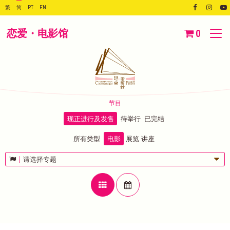
繁
简
PT
EN
恋爱・电影馆
0
节目
现正进行及发售
待举行
已完结
所有类型
电影
展览
讲座
请选择专题