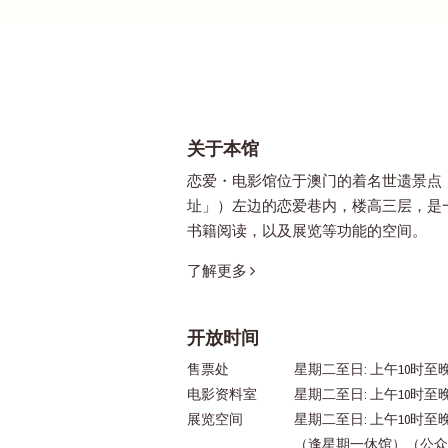
关于本馆
恋爱・电影馆位于澳门的着名世遗景点
址」）左边的恋爱巷内，楼高三层，是
书籍阅读，以及展览等功能的空间。
了解更多
开放时间
售票处
星期二至日: 上午10时至晚
电影资料室
星期二至日: 上午10时至
展览空间
星期二至日: 上午10时至
（逢星期一休馆）（公众