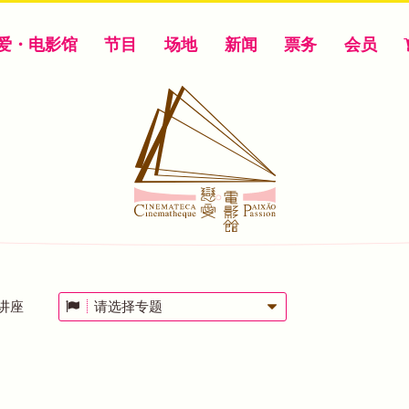
爱・电影馆
节目
场地
新闻
票务
会员
讲座
请选择专题