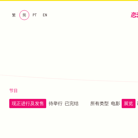
恋
繁
简
PT
EN
节目
现正进行及发售
待举行
已完结
所有类型
电影
展览