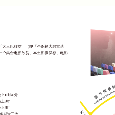
「大三巴牌坊」（即「圣保禄大教堂遗
一个集合电影欣赏、本土影像保存、电影
上11时30分
晚上8时
晚上8时
假期皆开放）