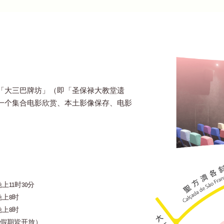
「大三巴牌坊」（即「圣保禄大教堂遗
一个集合电影欣赏、本土影像保存、电影
上11时30分
晚上8时
晚上8时
假期皆开放）