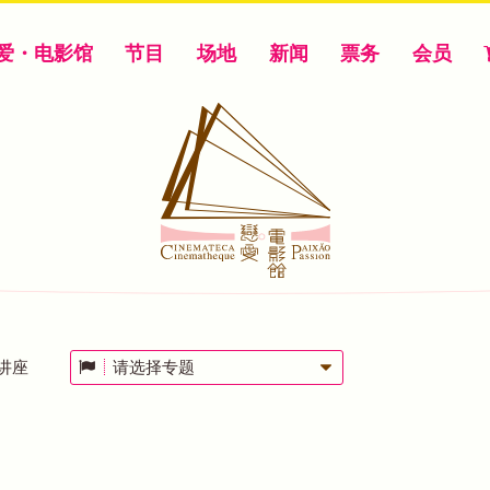
爱・电影馆
节目
场地
新闻
票务
会员
讲座
请选择专题