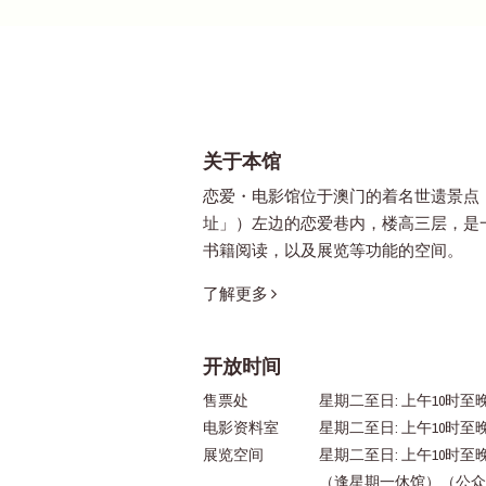
关于本馆
恋爱・电影馆位于澳门的着名世遗景点
址」）左边的恋爱巷内，楼高三层，是
书籍阅读，以及展览等功能的空间。
了解更多
开放时间
售票处
星期二至日: 上午10时至晚
电影资料室
星期二至日: 上午10时至
展览空间
星期二至日: 上午10时至
（逢星期一休馆）（公众