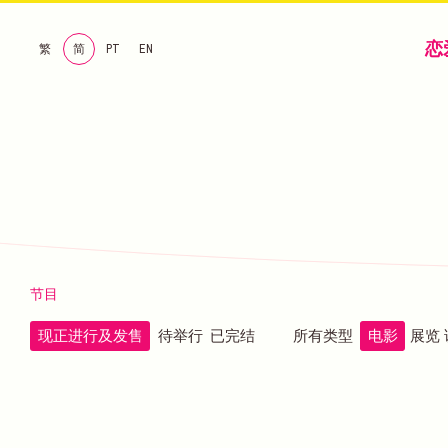
恋
繁
简
PT
EN
节目
现正进行及发售
待举行
已完结
所有类型
电影
展览