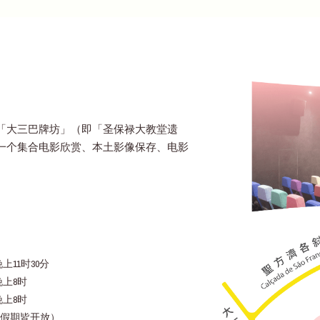
「大三巴牌坊」（即「圣保禄大教堂遗
一个集合电影欣赏、本土影像保存、电影
上11时30分
晚上8时
晚上8时
假期皆开放）