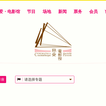
爱・电影馆
节目
场地
新闻
票务
会员
讲座
请选择专题