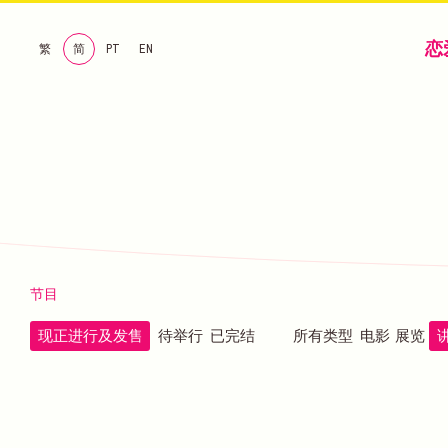
恋
繁
简
PT
EN
节目
现正进行及发售
待举行
已完结
所有类型
电影
展览