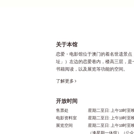
关于本馆
恋爱・电影馆位于澳门的着名世遗景点
址」）左边的恋爱巷内，楼高三层，是
书籍阅读，以及展览等功能的空间。
了解更多
开放时间
售票处
星期二至日: 上午10时至晚
电影资料室
星期二至日: 上午10时至
展览空间
星期二至日: 上午10时至
（逢星期一休馆）（公众