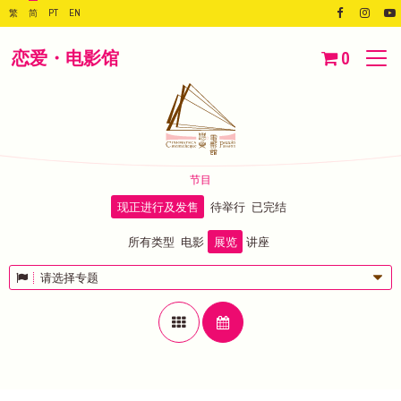
繁
简
PT
EN
恋爱・电影馆
0
节目
现正进行及发售
待举行
已完结
所有类型
电影
展览
讲座
请选择专题