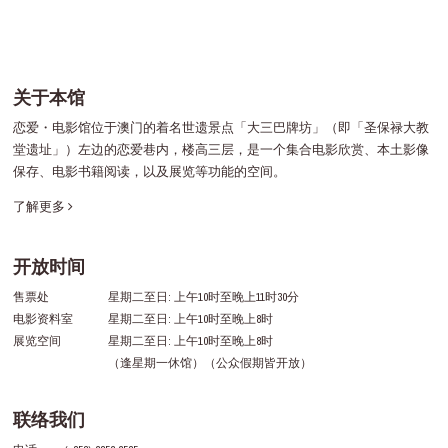
关于本馆
恋爱・电影馆位于澳门的着名世遗景点「大三巴牌坊」（即「圣保禄大教
堂遗址」）左边的恋爱巷内，楼高三层，是一个集合电影欣赏、本土影像
保存、电影书籍阅读，以及展览等功能的空间。
了解更多
开放时间
售票处
星期二至日: 上午10时至晚上11时30分
电影资料室
星期二至日: 上午10时至晚上8时
展览空间
星期二至日: 上午10时至晚上8时
（逢星期一休馆）（公众假期皆开放）
联络我们