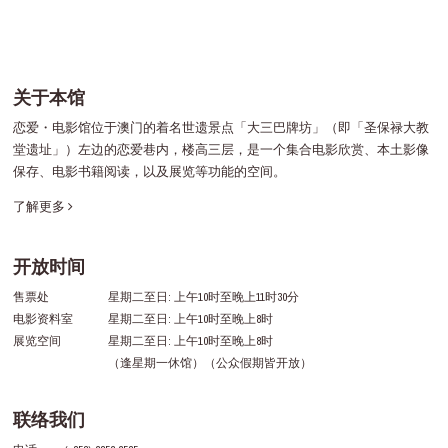
关于本馆
恋爱・电影馆位于澳门的着名世遗景点「大三巴牌坊」（即「圣保禄大教
堂遗址」）左边的恋爱巷内，楼高三层，是一个集合电影欣赏、本土影像
保存、电影书籍阅读，以及展览等功能的空间。
了解更多
开放时间
售票处
星期二至日: 上午10时至晚上11时30分
电影资料室
星期二至日: 上午10时至晚上8时
展览空间
星期二至日: 上午10时至晚上8时
（逢星期一休馆）（公众假期皆开放）
联络我们