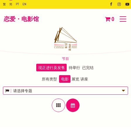
繁
简
PT
EN
恋爱・电影馆
0
节目
现正进行及发售
待举行
已完结
所有类型
电影
展览
讲座
请选择专题