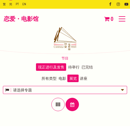
繁
简
PT
EN
恋爱・电影馆
0
节目
现正进行及发售
待举行
已完结
所有类型
电影
展览
讲座
请选择专题