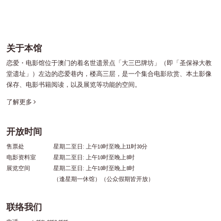
关于本馆
恋爱・电影馆位于澳门的着名世遗景点「大三巴牌坊」（即「圣保禄大教
堂遗址」）左边的恋爱巷内，楼高三层，是一个集合电影欣赏、本土影像
保存、电影书籍阅读，以及展览等功能的空间。
了解更多
开放时间
售票处
星期二至日: 上午10时至晚上11时30分
电影资料室
星期二至日: 上午10时至晚上8时
展览空间
星期二至日: 上午10时至晚上8时
（逢星期一休馆）（公众假期皆开放）
联络我们