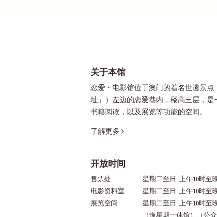
关于本馆
恋爱・电影馆位于澳门的着名世遗景点
址」）左边的恋爱巷内，楼高三层，是
书籍阅读，以及展览等功能的空间。
了解更多
开放时间
售票处
星期二至日: 上午10时至晚
电影资料室
星期二至日: 上午10时至
展览空间
星期二至日: 上午10时至
（逢星期一休馆）（公众