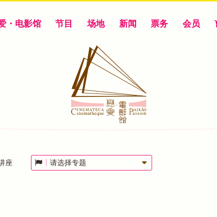
爱・电影馆
节目
场地
新闻
票务
会员
讲座
请选择专题