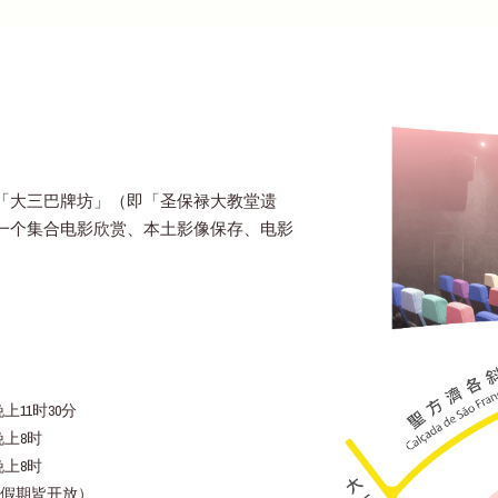
「大三巴牌坊」（即「圣保禄大教堂遗
一个集合电影欣赏、本土影像保存、电影
上11时30分
晚上8时
晚上8时
假期皆开放）