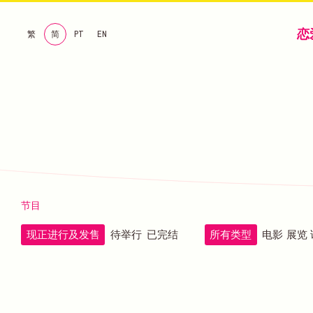
恋
繁
简
PT
EN
节目
现正进行及发售
待举行
已完结
所有类型
电影
展览