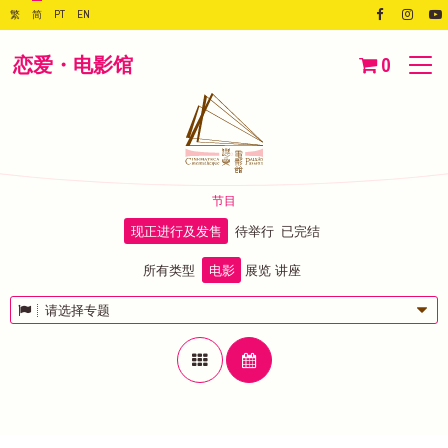
繁
简
PT
EN
恋爱・电影馆
0
节目
现正进行及发售
待举行
已完结
所有类型
电影
展览
讲座
请选择专题