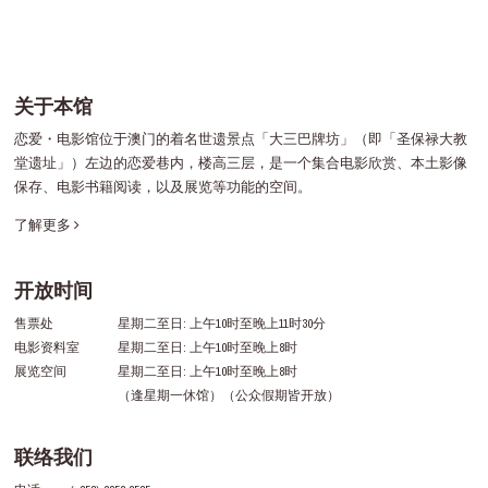
关于本馆
恋爱・电影馆位于澳门的着名世遗景点「大三巴牌坊」（即「圣保禄大教
堂遗址」）左边的恋爱巷内，楼高三层，是一个集合电影欣赏、本土影像
保存、电影书籍阅读，以及展览等功能的空间。
了解更多
开放时间
售票处
星期二至日: 上午10时至晚上11时30分
电影资料室
星期二至日: 上午10时至晚上8时
展览空间
星期二至日: 上午10时至晚上8时
（逢星期一休馆）（公众假期皆开放）
联络我们