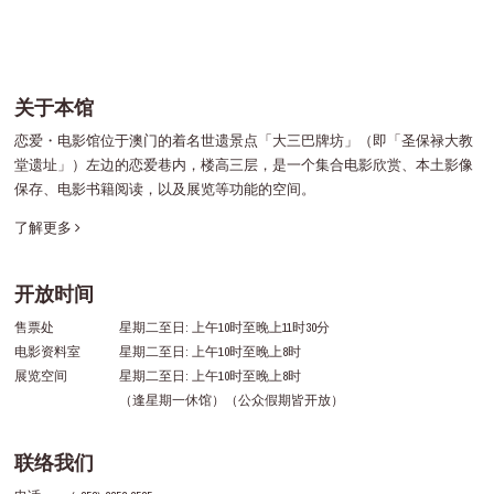
关于本馆
恋爱・电影馆位于澳门的着名世遗景点「大三巴牌坊」（即「圣保禄大教
堂遗址」）左边的恋爱巷内，楼高三层，是一个集合电影欣赏、本土影像
保存、电影书籍阅读，以及展览等功能的空间。
了解更多
开放时间
售票处
星期二至日: 上午10时至晚上11时30分
电影资料室
星期二至日: 上午10时至晚上8时
展览空间
星期二至日: 上午10时至晚上8时
（逢星期一休馆）（公众假期皆开放）
联络我们