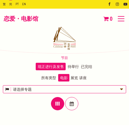
繁
简
PT
EN
恋爱・电影馆
0
节目
现正进行及发售
待举行
已完结
所有类型
电影
展览
讲座
请选择专题