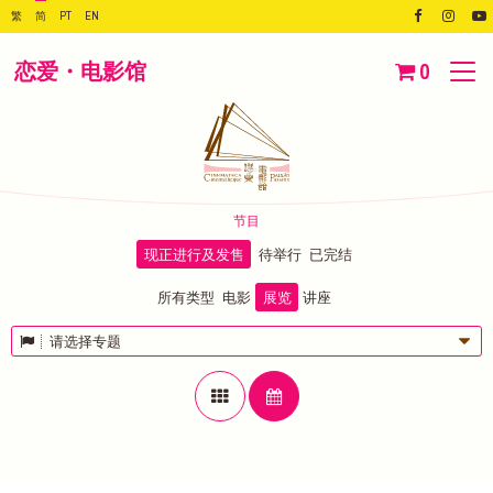
繁
简
PT
EN
恋爱・电影馆
0
节目
现正进行及发售
待举行
已完结
所有类型
电影
展览
讲座
请选择专题