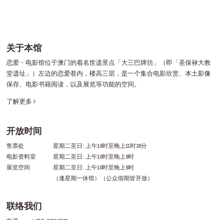
关于本馆
恋爱・电影馆位于澳门的着名世遗景点「大三巴牌坊」（即「圣保禄大教
堂遗址」）左边的恋爱巷内，楼高三层，是一个集合电影欣赏、本土影像
保存、电影书籍阅读，以及展览等功能的空间。
了解更多
开放时间
售票处
星期二至日: 上午10时至晚上11时30分
电影资料室
星期二至日: 上午10时至晚上8时
展览空间
星期二至日: 上午10时至晚上8时
（逢星期一休馆）（公众假期皆开放）
联络我们