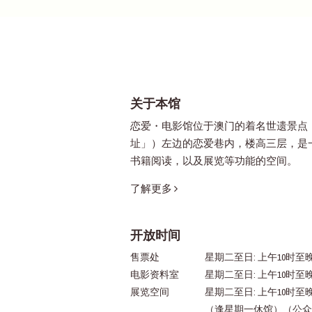
关于本馆
恋爱・电影馆位于澳门的着名世遗景点
址」）左边的恋爱巷内，楼高三层，是
书籍阅读，以及展览等功能的空间。
了解更多
开放时间
售票处
星期二至日: 上午10时至晚
电影资料室
星期二至日: 上午10时至
展览空间
星期二至日: 上午10时至
（逢星期一休馆）（公众