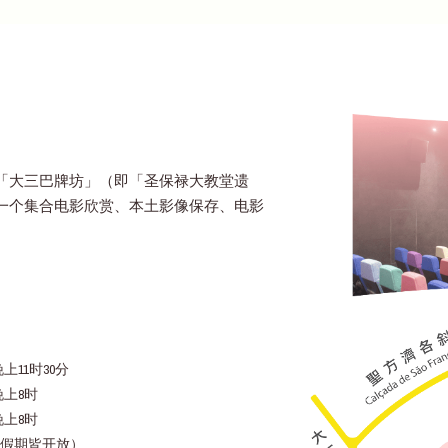
「大三巴牌坊」（即「圣保禄大教堂遗
一个集合电影欣赏、本土影像保存、电影
上11时30分
晚上8时
晚上8时
假期皆开放）