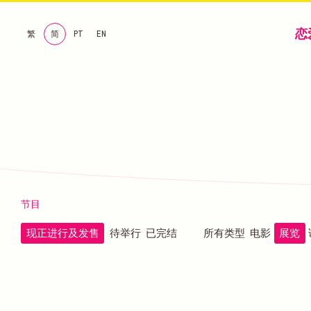
恋
繁
简
PT
EN
节目
现正进行及发售
待举行
已完结
所有类型
电影
展览