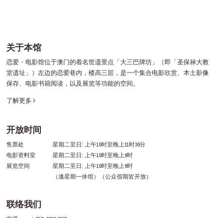
关于本馆
恋爱・电影馆位于澳门的着名世遗景点「大三巴牌坊」（即「圣保禄大教
堂遗址」）左边的恋爱巷内，楼高三层，是一个集合电影欣赏、本土影像
保存、电影书籍阅读，以及展览等功能的空间。
了解更多
开放时间
售票处
星期二至日: 上午10时至晚上11时30分
电影资料室
星期二至日: 上午10时至晚上8时
展览空间
星期二至日: 上午10时至晚上8时
（逢星期一休馆）（公众假期皆开放）
联络我们