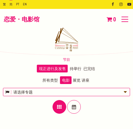
繁
简
PT
EN
恋爱・电影馆
0
节目
现正进行及发售
待举行
已完结
所有类型
电影
展览
讲座
请选择专题