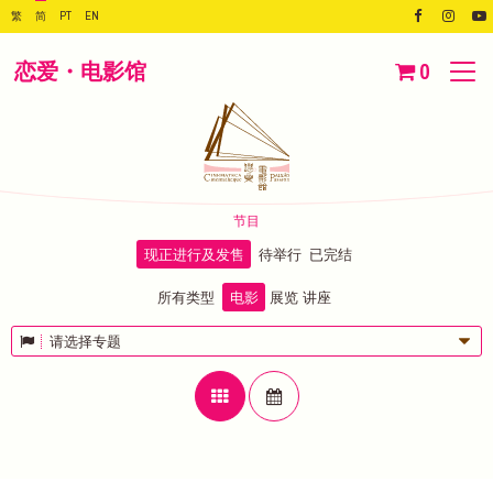
繁
简
PT
EN
恋爱・电影馆
0
节目
现正进行及发售
待举行
已完结
所有类型
电影
展览
讲座
请选择专题