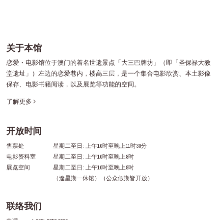
关于本馆
恋爱・电影馆位于澳门的着名世遗景点「大三巴牌坊」（即「圣保禄大教
堂遗址」）左边的恋爱巷内，楼高三层，是一个集合电影欣赏、本土影像
保存、电影书籍阅读，以及展览等功能的空间。
了解更多
开放时间
售票处
星期二至日: 上午10时至晚上11时30分
电影资料室
星期二至日: 上午10时至晚上8时
展览空间
星期二至日: 上午10时至晚上8时
（逢星期一休馆）（公众假期皆开放）
联络我们