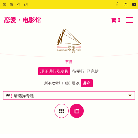
繁
简
PT
EN
恋爱・电影馆
0
节目
现正进行及发售
待举行
已完结
所有类型
电影
展览
讲座
请选择专题