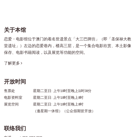
关于本馆
恋爱・电影馆位于澳门的着名世遗景点「大三巴牌坊」（即「圣保禄大教
堂遗址」）左边的恋爱巷内，楼高三层，是一个集合电影欣赏、本土影像
保存、电影书籍阅读，以及展览等功能的空间。
了解更多
开放时间
售票处
星期二至日: 上午10时至晚上11时30分
电影资料室
星期二至日: 上午10时至晚上8时
展览空间
星期二至日: 上午10时至晚上8时
（逢星期一休馆）（公众假期皆开放）
联络我们