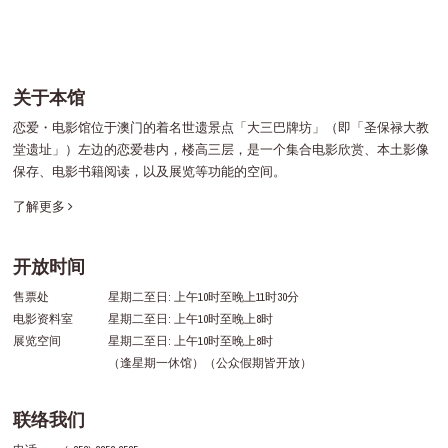
关于本馆
恋爱・电影馆位于澳门的着名世遗景点「大三巴牌坊」（即「圣保禄大教
堂遗址」）左边的恋爱巷内，楼高三层，是一个集合电影欣赏、本土影像
保存、电影书籍阅读，以及展览等功能的空间。
了解更多
开放时间
售票处
星期二至日: 上午10时至晚上11时30分
电影资料室
星期二至日: 上午10时至晚上8时
展览空间
星期二至日: 上午10时至晚上8时
（逢星期一休馆）（公众假期皆开放）
联络我们