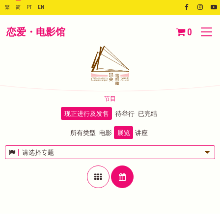
繁
简
PT
EN
恋爱・电影馆
0
节目
现正进行及发售
待举行
已完结
所有类型
电影
展览
讲座
请选择专题