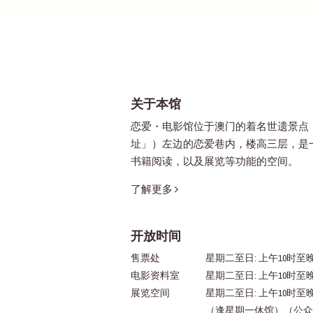
关于本馆
恋爱・电影馆位于澳门的着名世遗景点
址」）左边的恋爱巷内，楼高三层，是
书籍阅读，以及展览等功能的空间。
了解更多
开放时间
售票处
星期二至日: 上午10时至晚
电影资料室
星期二至日: 上午10时至
展览空间
星期二至日: 上午10时至
（逢星期一休馆）（公众