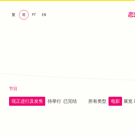
恋
繁
简
PT
EN
节目
现正进行及发售
待举行
已完结
所有类型
电影
展览