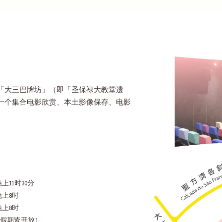
「大三巴牌坊」（即「圣保禄大教堂遗
一个集合电影欣赏、本土影像保存、电影
上11时30分
晚上8时
晚上8时
假期皆开放）