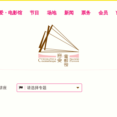
爱・电影馆
节目
场地
新闻
票务
会员
讲座
请选择专题