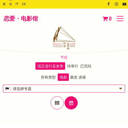
繁
简
PT
EN
恋爱・电影馆
0
节目
现正进行及发售
待举行
已完结
所有类型
电影
展览
讲座
请选择专题