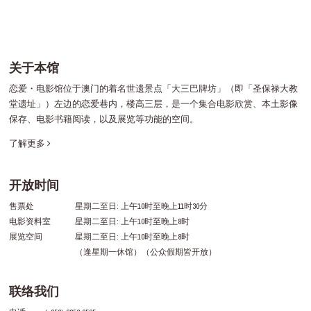
关于本馆
恋爱・电影馆位于澳门的着名世遗景点「大三巴牌坊」（即「圣保禄大教
堂遗址」）左边的恋爱巷内，楼高三层，是一个集合电影欣赏、本土影像
保存、电影书籍阅读，以及展览等功能的空间。
了解更多
开放时间
售票处
星期二至日: 上午10时至晚上11时30分
电影资料室
星期二至日: 上午10时至晚上8时
展览空间
星期二至日: 上午10时至晚上8时
（逢星期一休馆）（公众假期皆开放）
联络我们