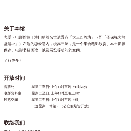
关于本馆
恋爱・电影馆位于澳门的着名世遗景点「大三巴牌坊」（即「圣保禄大教
堂遗址」）左边的恋爱巷内，楼高三层，是一个集合电影欣赏、本土影像
保存、电影书籍阅读，以及展览等功能的空间。
了解更多
开放时间
售票处
星期二至日: 上午10时至晚上11时30分
电影资料室
星期二至日: 上午10时至晚上8时
展览空间
星期二至日: 上午10时至晚上8时
（逢星期一休馆）（公众假期皆开放）
联络我们