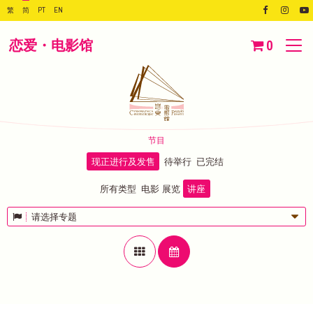
繁
简
PT
EN
恋爱・电影馆
0
节目
现正进行及发售
待举行
已完结
所有类型
电影
展览
讲座
请选择专题