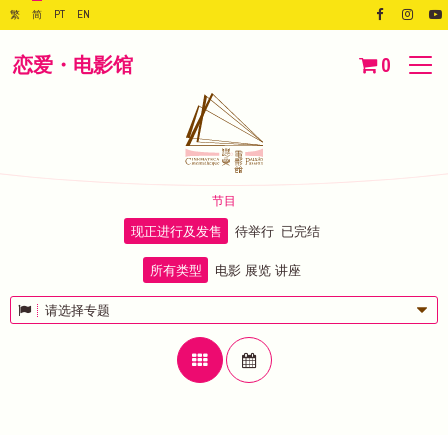
繁
简
PT
EN
恋爱・电影馆
0
节目
现正进行及发售
待举行
已完结
所有类型
电影
展览
讲座
请选择专题