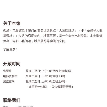
关于本馆
恋爱・电影馆位于澳门的着名世遗景点「大三巴牌坊」（即「圣保禄大教
堂遗址」）左边的恋爱巷内，楼高三层，是一个集合电影欣赏、本土影像
保存、电影书籍阅读，以及展览等功能的空间。
了解更多
开放时间
售票处
星期二至日: 上午10时至晚上11时30分
电影资料室
星期二至日: 上午10时至晚上8时
展览空间
星期二至日: 上午10时至晚上8时
（逢星期一休馆）（公众假期皆开放）
联络我们