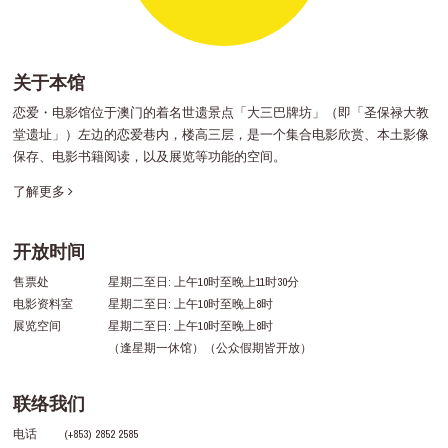
关于本馆
恋爱・电影馆位于澳门的着名世遗景点「大三巴牌坊」（即「圣保禄大教
堂遗址」）左边的恋爱巷内，楼高三层，是一个集合电影欣赏、本土影像
保存、电影书籍阅读，以及展览等功能的空间。
了解更多
开放时间
售票处
星期二至日: 上午10时至晚上11时30分
电影资料室
星期二至日: 上午10时至晚上8时
展览空间
星期二至日: 上午10时至晚上8时
（逢星期一休馆）（公众假期皆开放）
联络我们
电话
(+853) 2852 2585