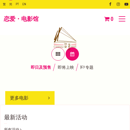
繁
简
PT
EN
恋爱・电影馆
0
即日及预售
即将上映
专题
更多电影
最新活动
所有活动