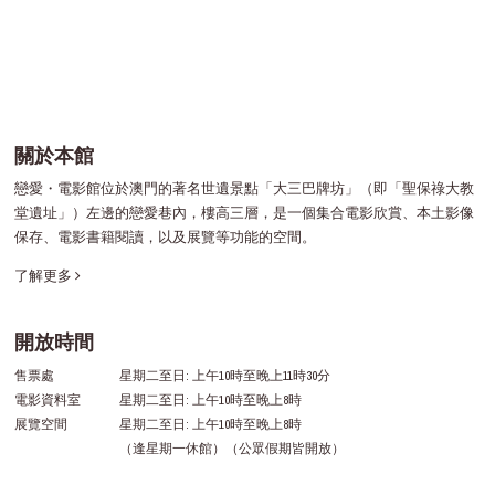
關於本館
戀愛・電影館位於澳門的著名世遺景點「大三巴牌坊」（即「聖保祿大教
堂遺址」）左邊的戀愛巷內，樓高三層，是一個集合電影欣賞、本土影像
保存、電影書籍閱讀，以及展覽等功能的空間。
了解更多
開放時間
售票處
星期二至日: 上午10時至晚上11時30分
電影資料室
星期二至日: 上午10時至晚上8時
展覽空間
星期二至日: 上午10時至晚上8時
（逢星期一休館）（公眾假期皆開放）