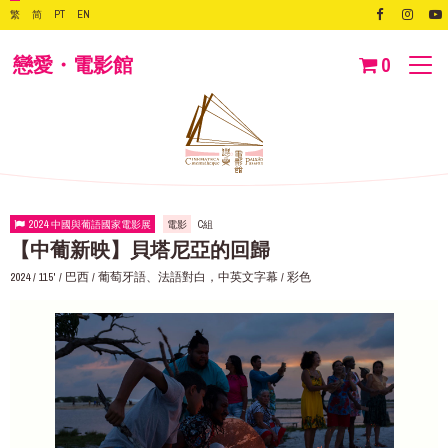
繁
简
PT
EN
戀愛・電影館
0
2024 中國與葡語國家電影展
電影
C組
【中葡新映】貝塔尼亞的回歸
2024 / 115' / 巴西 / 葡萄牙語、法語對白，中英文字幕 / 彩色