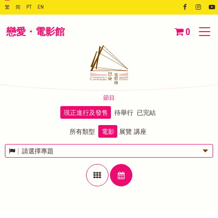
繁
简
PT
EN
戀愛・電影館
0
節目
現正進行及發售
待舉行
已完結
所有類型
電影
展覽
講座
請選擇專題