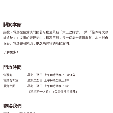
關於本館
戀愛・電影館位於澳門的著名世遺景點「大三巴牌坊」（即「聖保祿大教
堂遺址」）左邊的戀愛巷內，樓高三層，是一個集合電影欣賞、本土影像
保存、電影書籍閱讀，以及展覽等功能的空間。
了解更多
開放時間
售票處
星期二至日: 上午10時至晚上11時30分
電影資料室
星期二至日: 上午10時至晚上8時
展覽空間
星期二至日: 上午10時至晚上8時
（逢星期一休館）（公眾假期皆開放）
聯絡我們