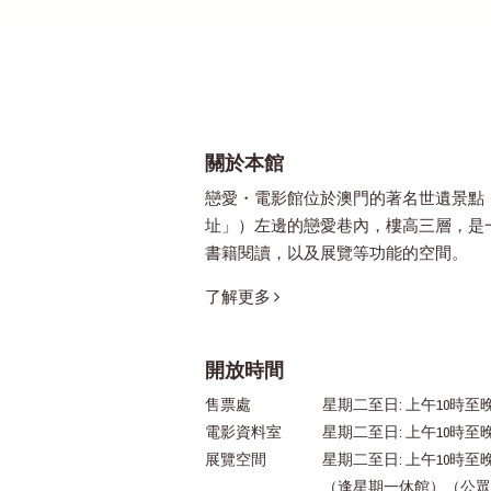
關於本館
戀愛・電影館位於澳門的著名世遺景點
址」）左邊的戀愛巷內，樓高三層，是
書籍閱讀，以及展覽等功能的空間。
了解更多
開放時間
售票處
星期二至日: 上午10時至晚
電影資料室
星期二至日: 上午10時至
展覽空間
星期二至日: 上午10時至
（逢星期一休館）（公眾