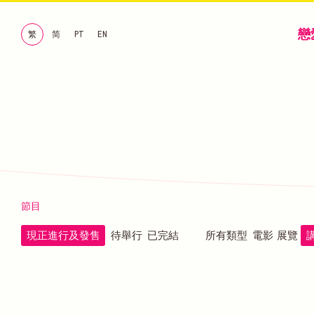
戀
繁
简
PT
EN
節目
現正進行及發售
待舉行
已完結
所有類型
電影
展覽