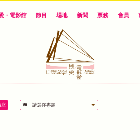
愛・電影館
節目
場地
新聞
票務
會員
講座
請選擇專題