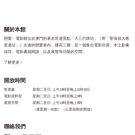
關於本館
戀愛・電影館位於澳門的著名世遺景點「大三巴牌坊」（即「聖保祿大教
堂遺址」）左邊的戀愛巷內，樓高三層，是一個集合電影欣賞、本土影像
保存、電影書籍閱讀，以及展覽等功能的空間。
了解更多
開放時間
售票處
星期二至日: 上午10時至晚上11時30分
電影資料室
星期二至日: 上午10時至晚上8時
展覽空間
星期二至日: 上午10時至晚上8時
（逢星期一休館）（公眾假期皆開放）
聯絡我們