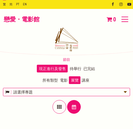
繁
简
PT
EN
戀愛・電影館
0
節目
現正進行及發售
待舉行
已完結
所有類型
電影
展覽
講座
請選擇專題