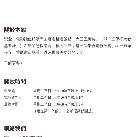
關於本館
戀愛・電影館位於澳門的著名世遺景點「大三巴牌坊」（即「聖保祿大教
堂遺址」）左邊的戀愛巷內，樓高三層，是一個集合電影欣賞、本土影像
保存、電影書籍閱讀，以及展覽等功能的空間。
了解更多
開放時間
售票處
星期二至日: 上午10時至晚上11時30分
電影資料室
星期二至日: 上午10時至晚上8時
展覽空間
星期二至日: 上午10時至晚上8時
（逢星期一休館）（公眾假期皆開放）
聯絡我們