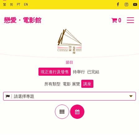
繁
简
PT
EN
戀愛・電影館
0
節目
現正進行及發售
待舉行
已完結
所有類型
電影
展覽
講座
請選擇專題