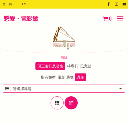
繁
简
PT
EN
戀愛・電影館
0
節目
現正進行及發售
待舉行
已完結
所有類型
電影
展覽
講座
請選擇專題