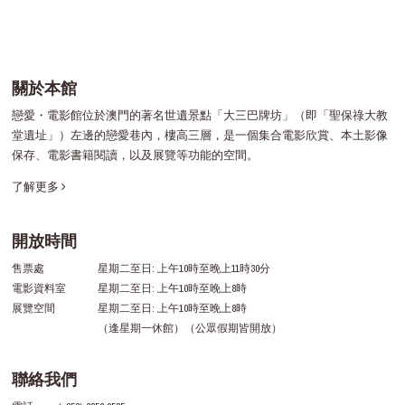
關於本館
戀愛・電影館位於澳門的著名世遺景點「大三巴牌坊」（即「聖保祿大教
堂遺址」）左邊的戀愛巷內，樓高三層，是一個集合電影欣賞、本土影像
保存、電影書籍閱讀，以及展覽等功能的空間。
了解更多
開放時間
售票處
星期二至日: 上午10時至晚上11時30分
電影資料室
星期二至日: 上午10時至晚上8時
展覽空間
星期二至日: 上午10時至晚上8時
（逢星期一休館）（公眾假期皆開放）
聯絡我們