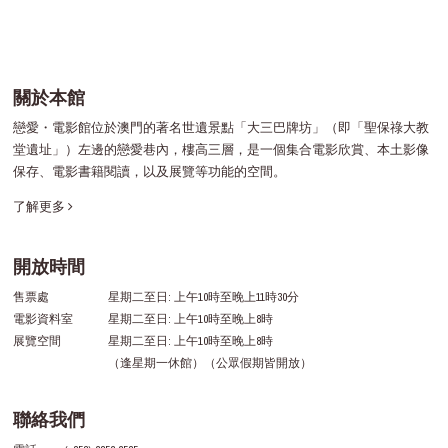
關於本館
戀愛・電影館位於澳門的著名世遺景點「大三巴牌坊」（即「聖保祿大教
堂遺址」）左邊的戀愛巷內，樓高三層，是一個集合電影欣賞、本土影像
保存、電影書籍閱讀，以及展覽等功能的空間。
了解更多
開放時間
售票處
星期二至日: 上午10時至晚上11時30分
電影資料室
星期二至日: 上午10時至晚上8時
展覽空間
星期二至日: 上午10時至晚上8時
（逢星期一休館）（公眾假期皆開放）
聯絡我們