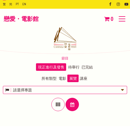
繁
简
PT
EN
戀愛・電影館
0
節目
現正進行及發售
待舉行
已完結
所有類型
電影
展覽
講座
請選擇專題