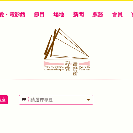
愛・電影館
節目
場地
新聞
票務
會員
講座
請選擇專題