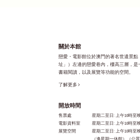
關於本館
戀愛・電影館位於澳門的著名世遺景點
址」）左邊的戀愛巷內，樓高三層，是
書籍閱讀，以及展覽等功能的空間。
了解更多
開放時間
售票處
星期二至日: 上午10時至晚
電影資料室
星期二至日: 上午10時至
展覽空間
星期二至日: 上午10時至
（逢星期一休館）（公眾