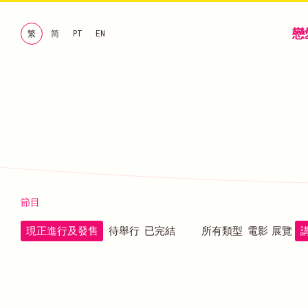
戀
繁
简
PT
EN
節目
現正進行及發售
待舉行
已完結
所有類型
電影
展覽